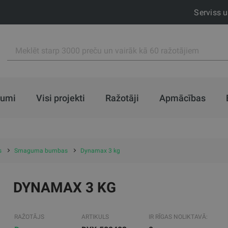
Serviss 
jumi
Visi projekti
Ražotāji
Apmācības
s
Smaguma bumbas
Dynamax 3 kg
DYNAMAX 3 KG
RAŽOTĀJS
ARTIKULS
IR RĪGAS NOLIKTAVĀ: