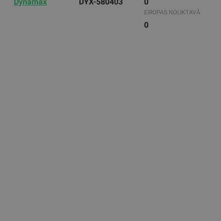
Dynamax
DYX-580403
0
EIROPAS NOLIKTAVĀ
0