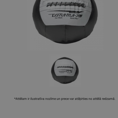
*Attēlam ir ilustratīva nozīme un prece var atšķirties no attēlā redzamā.