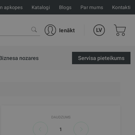
un apkopes
Katalogi
Blogs
Par mums
Kontakti
LV
Ienākt
Biznesa nozares
Servisa pieteikums
DAUDZUMS