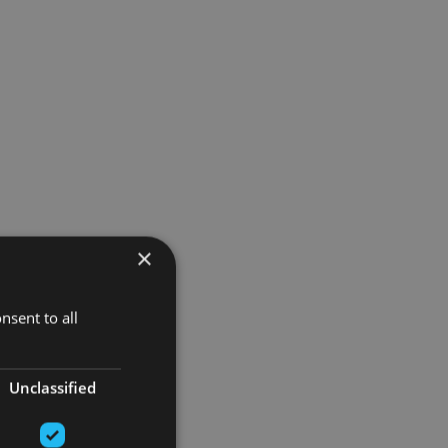
×
nsent to all
Unclassified