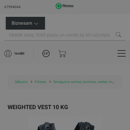
67994044
Biznesam
LV
Ienākt
Sākums
Fitness
Smaguma somas, bumbas, vestes, manžetes
WEIGHTED VEST 10 KG