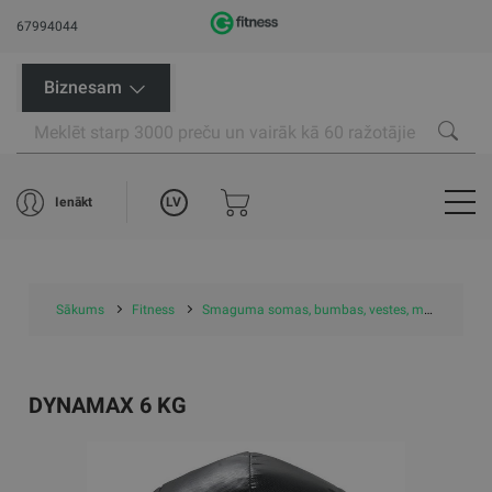
67994044
Biznesam
LV
Ienākt
Sākums
Fitness
Smaguma somas, bumbas, vestes, manžetes
DYNAMAX 6 KG