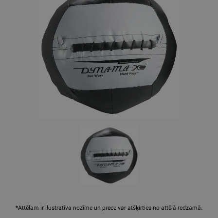
*Attēlam ir ilustratīva nozīme un prece var atšķirties no attēlā redzamā.