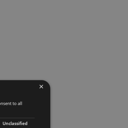
×
nsent to all
Unclassified