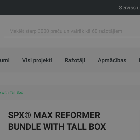
Serviss 
jumi
Visi projekti
Ražotāji
Apmācības
with Tall Box
SPX® MAX REFORMER
BUNDLE WITH TALL BOX