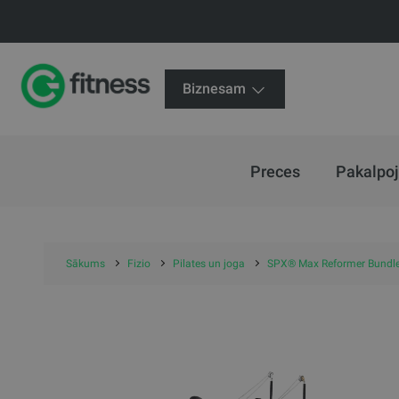
Biznesam
Preces
Pakalpo
Sākums
Fizio
Pilates un joga
SPX® Max Reformer Bundle 