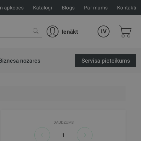
un apkopes
Katalogi
Blogs
Par mums
Kontakti
LV
Ienākt
Biznesa nozares
Servisa pieteikums
DAUDZUMS