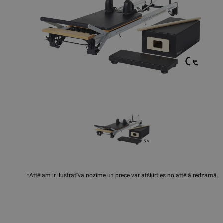
*Attēlam ir ilustratīva nozīme un prece var atšķirties no attēlā redzamā.