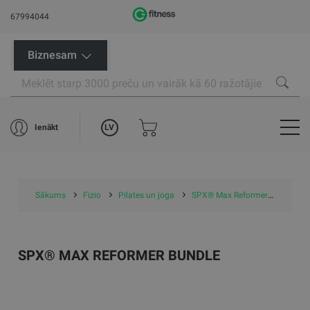
67994044
Biznesam
LV
Ienākt
Sākums
Fizio
Pilates un joga
SPX® Max Reformer Bundle
SPX® MAX REFORMER BUNDLE