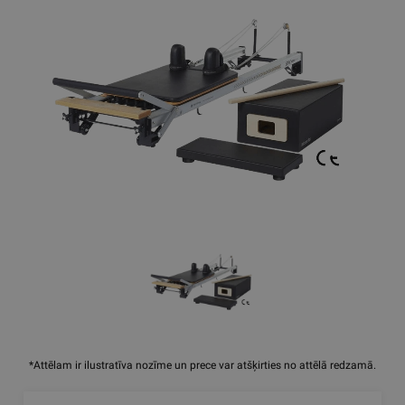
*Attēlam ir ilustratīva nozīme un prece var atšķirties no attēlā redzamā.