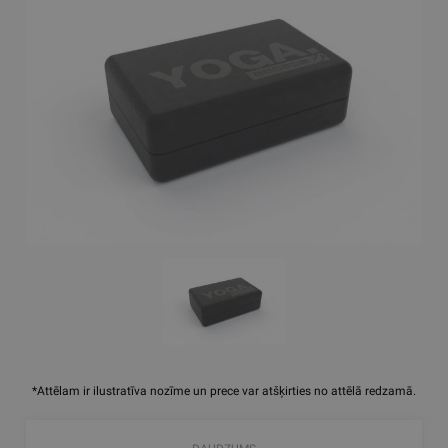
*Attēlam ir ilustratīva nozīme un prece var atšķirties no attēlā redzamā.