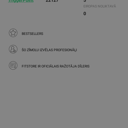
TriggerPoint
22127
5
EIROPAS NOLIKTAVĀ
0
BESTSELLERS
ŠO ZĪMOLU IZVĒLAS PROFESIONĀĻI
FITSTORE IR OFICIĀLAIS RAŽOTĀJA DĪLERIS