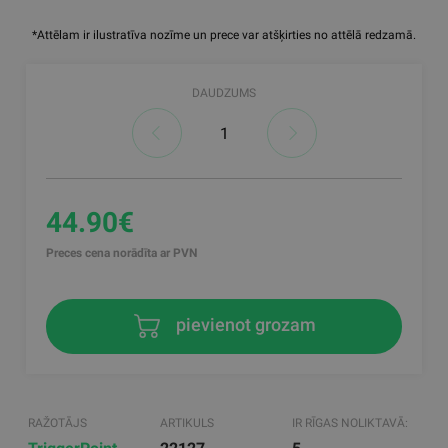
*Attēlam ir ilustratīva nozīme un prece var atšķirties no attēlā redzamā.
DAUDZUMS
44.90€
Preces cena norādīta ar PVN
pievienot grozam
RAŽOTĀJS
ARTIKULS
IR RĪGAS NOLIKTAVĀ: