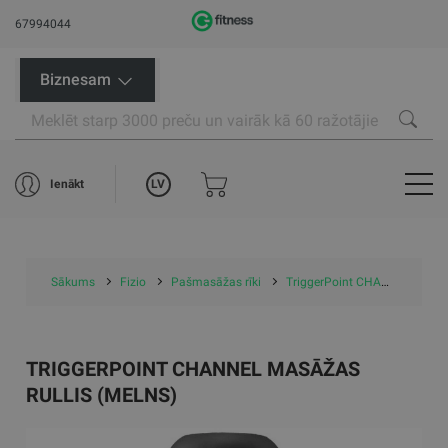
67994044
Biznesam
LV
Ienākt
Sākums
Fizio
Pašmasāžas rīki
TriggerPoint CHANNEL masāžas rullis (melns)
TRIGGERPOINT CHANNEL MASĀŽAS
RULLIS (MELNS)