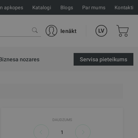
un apkopes
Katalogi
Blogs
Par mums
Kontakti
LV
Ienākt
Biznesa nozares
Servisa pieteikums
DAUDZUMS