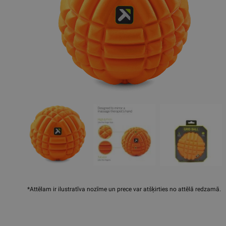
*Attēlam ir ilustratīva nozīme un prece var atšķirties no attēlā redzamā.