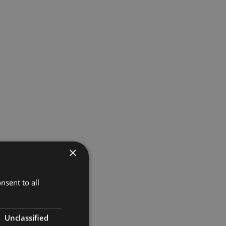
×
nsent to all
Unclassified