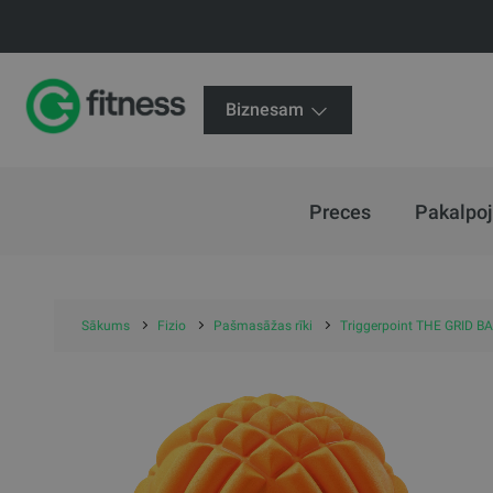
Biznesam
Preces
Pakalpo
Sākums
Fizio
Pašmasāžas rīki
Triggerpoint THE GRID 