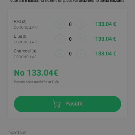
*Attēlam ir ilustratīva nozīme un prece var atšķirties no attēlā redzamā.
Red
(8)
133.04 €
CORONELLART
Blue
(0)
133.04 €
CORONELLABL
Charcoal
(0)
133.04 €
CORONELLASI
No 133.04€
Preces cena norādīta ar PVN
Pasūtīt
RAŽOTĀJS