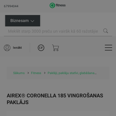
67994044
Biznesam
LV
Ienākt
Sākums
Fitness
Paklāji, paklāju statīvi, glabāšana
Paklāji
AIREX® CORONELLA 185 VINGROŠANAS
PAKLĀJS