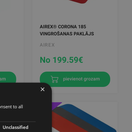
AIREX® CORONA 185
VINGROŠANAS PAKLĀJS
AIREX
No 199.59
€
zam
pievienot grozam
×
-10%
nsent to all
Unclassified