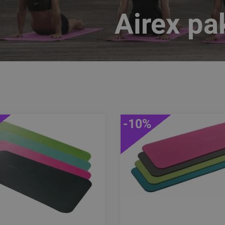
Airex pak
-10%