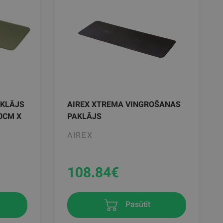
AKLĀJS
AIREX XTREMA VINGROŠANAS
0CM X
PAKLĀJS
AIREX
108.84
€
Pasūtīt