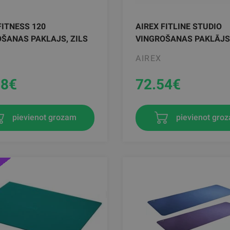
FITNESS 120
AIREX FITLINE STUDIO
ŠANAS PAKLAJS, ZILS
VINGROŠANAS PAKLĀJS
AIREX
38
€
72.54
€
pievienot grozam
pievienot gro