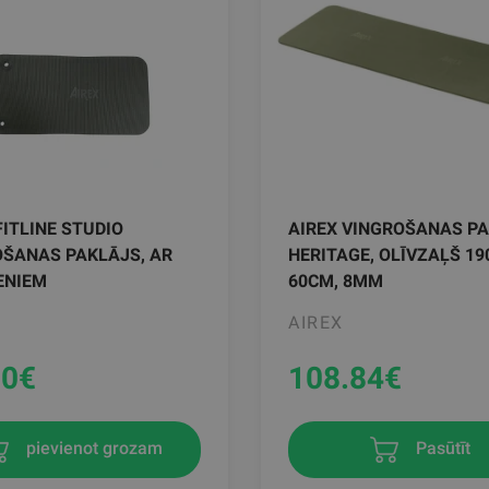
FITLINE STUDIO
AIREX VINGROŠANAS P
OŠANAS PAKLĀJS, AR
HERITAGE, OLĪVZAĻŠ 19
ENIEM
60CM, 8MM
AIREX
90
€
108.84
€
pievienot grozam
Pasūtīt