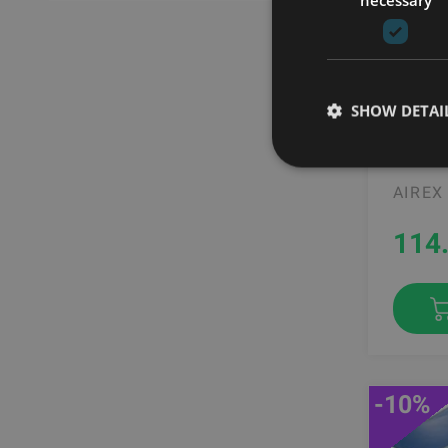
SHOW DETAI
AIREX 
PAKLAJ
AIREX
114
-10%