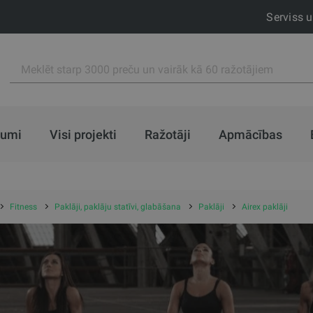
Serviss 
jumi
Visi projekti
Ražotāji
Apmācības
Fitness
Paklāji, paklāju statīvi, glabāšana
Paklāji
Airex paklāji