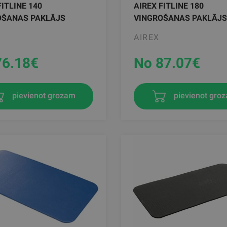
FITLINE 140
AIREX FITLINE 180
OŠANAS PAKLĀJS
VINGROŠANAS PAKLĀJS
AIREX
76.18
€
No 87.07
€
pievienot grozam
pievienot gro