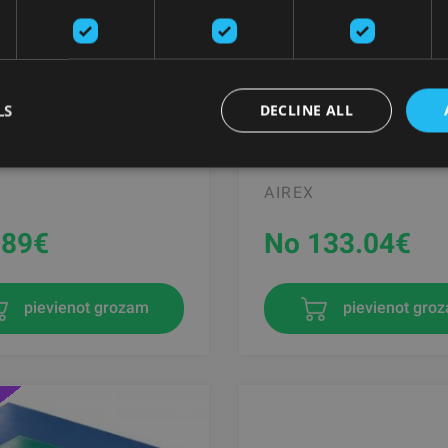
LS
DECLINE ALL
ECO CORK JOGAS
AIREX® CORONELLA 185
S, DABIGS KORKIS
VINGROŠANAS PAKLĀJS
AIREX
.89
€
No 133.04
€
pievienot grozam
pievienot gro