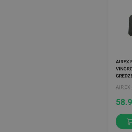
AIREX 
VINGR
GREDZ
AIREX
58.