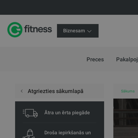
Biznesam
Preces
Pakalpo
Atgriezties sākumlapā
Sākums
Ātra un ērta piegāde
Droša iepirkšanās un