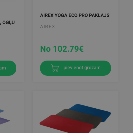
AIREX YOGA ECO PRO PAKLĀJS
, OGĻU
AIREX
No 102.79
€
zam
pievienot grozam