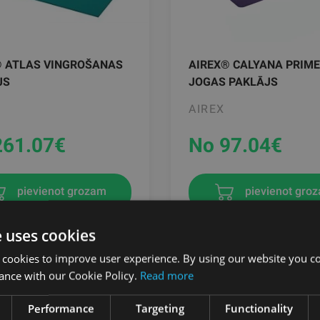
® ATLAS VINGROŠANAS
AIREX® CALYANA PRIME
JS
JOGAS PAKLĀJS
AIREX
261.07
€
No 97.04
€
pievienot grozam
pievienot gro
e uses cookies
 cookies to improve user experience. By using our website you co
ance with our Cookie Policy.
Read more
Performance
Targeting
Functionality