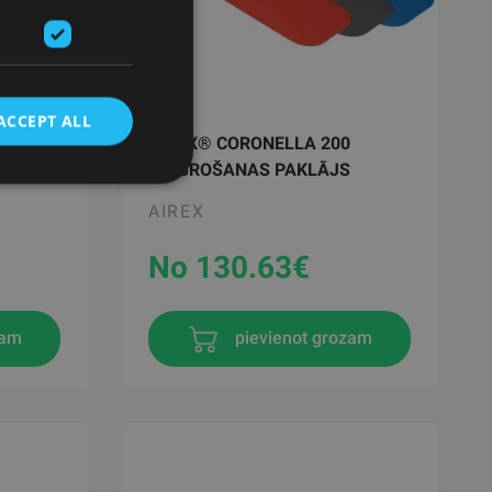
ACCEPT ALL
AIREX® CORONELLA 200
VINGROŠANAS PAKLĀJS
AIREX
No 130.63
€
zam
pievienot grozam