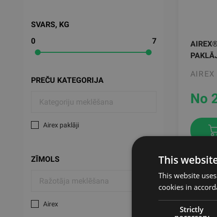
SVARS, KG
0
7
AIREX
PAKLĀ
AIREX
PREČU KATEGORIJA
No 
Airex paklāji
This websit
ZĪMOLS
This website uses
cookies in accord
Airex
Strictly
necessary