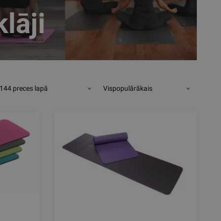
lāji
144 preces lapā
Vispopulārākais