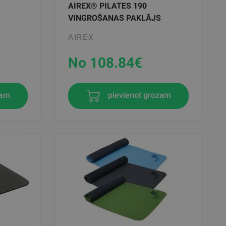
AIREX® PILATES 190
VINGROŠANAS PAKLĀJS
AIREX
No 108.84
€
zam
pievienot grozam