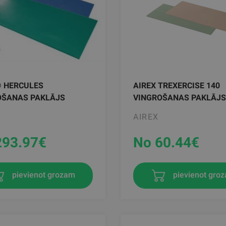
® HERCULES
AIREX TREXERCISE 140
OŠANAS PAKLĀJS
VINGROŠANAS PAKLĀJS
AIREX
293.97
€
No 60.44
€
pievienot grozam
pievienot gro