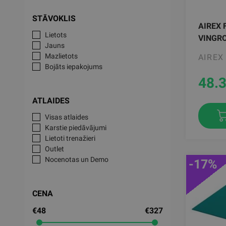
STĀVOKLIS
AIREX 
Lietots
VINGRO
Jauns
Mazlietots
AIREX
Bojāts iepakojums
48.
ATLAIDES
Visas atlaides
Karstie piedāvājumi
Lietoti trenažieri
Outlet
Nocenotas un Demo
-17%
CENA
€48
€327