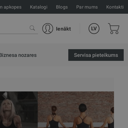
un apkopes
Katalogi
Blogs
Par mums
Kontakti
LV
Ienākt
Biznesa nozares
Servisa pieteikums