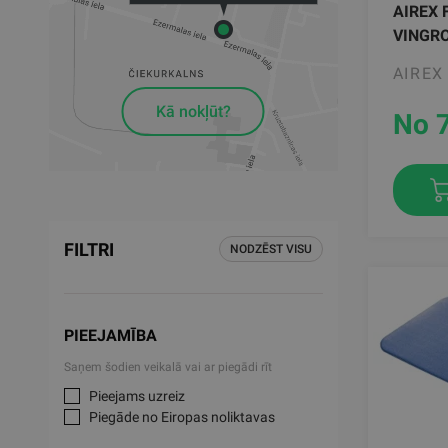
AIREX 
VINGR
AIREX
Kā nokļūt?
No 
FILTRI
NODZĒST VISU
PIEEJAMĪBA
Saņem šodien veikalā vai ar piegādi rīt
Pieejams uzreiz
Piegāde no Eiropas noliktavas