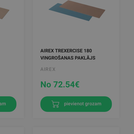
AIREX TREXERCISE 180
VINGROŠANAS PAKLĀJS
AIREX
No 72.54
€
zam
pievienot grozam