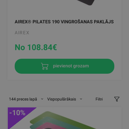
AIREX® PILATES 190 VINGROŠANAS PAKLĀJS
AIREX
No 108.84
€
pievienot grozam
144 preces lapā
Vispopulārākais
Filtri
-10%