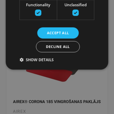
Functionality
Unclassified
No 97.04
€
pievienot grozam
ACCEPT ALL
DECLINE ALL
SHOW DETAILS
AIREX® CORONA 185 VINGROŠANAS PAKLĀJS
AIREX