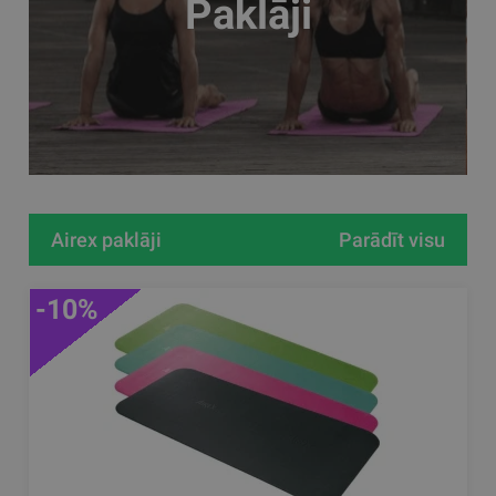
Paklāji
Airex paklāji
Parādīt visu
-10%