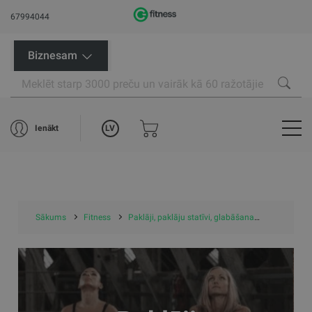
67994044
Biznesam
LV
Ienākt
Sākums
Fitness
Paklāji, paklāju statīvi, glabāšana
Paklāji