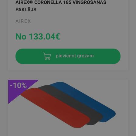
AIREX® CORONELLA 185 VINGROŠANAS
PAKLĀJS
AIREX
No 133.04
€
pievienot grozam
-10%