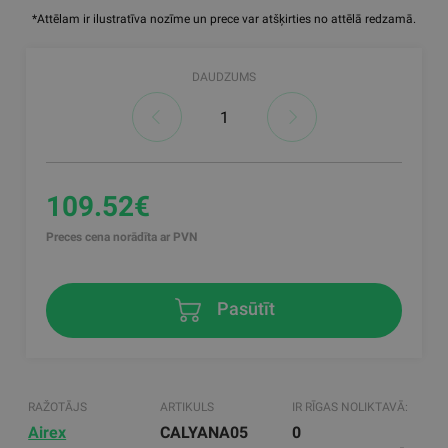
*Attēlam ir ilustratīva nozīme un prece var atšķirties no attēlā redzamā.
DAUDZUMS
109.52€
Preces cena norādīta ar PVN
Pasūtīt
RAŽOTĀJS
ARTIKULS
IR RĪGAS NOLIKTAVĀ:
Airex
CALYANA05
0