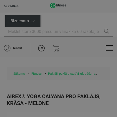
67994044
Biznesam
LV
Ienākt
Sākums
Fitness
Paklāji, paklāju statīvi, glabāšana
Paklāji
AIREX® YOGA CALYANA PRO PAKLĀJS,
KRĀSA - MELONE