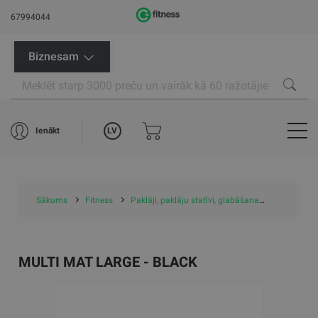
67994044
Biznesam
LV
Ienākt
Sākums
Fitness
Paklāji, paklāju statīvi, glabāšana
Paklāji
MULTI MAT LARGE - BLACK