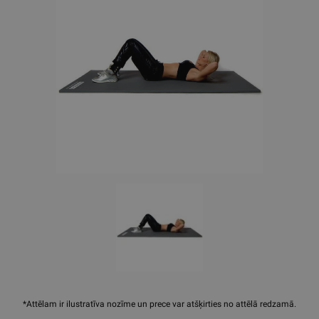
*Attēlam ir ilustratīva nozīme un prece var atšķirties no attēlā redzamā.