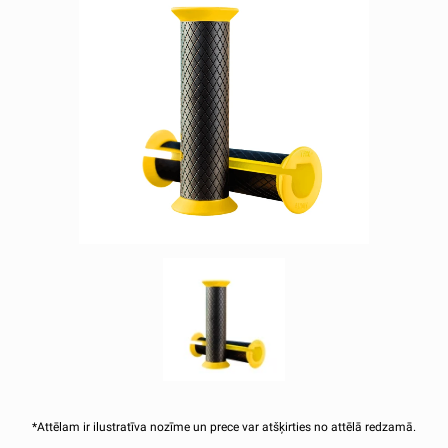
*Attēlam ir ilustratīva nozīme un prece var atšķirties no attēlā redzamā.