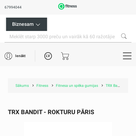
67994044
Biznesam
LV
Ienākt
Sākums
Fitness
Fitnesa un spēka gumijas
TRX Bandit - rokturu pāris
TRX BANDIT - ROKTURU PĀRIS