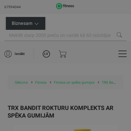
67994044
Biznesam
LV
Ienākt
Sākums
Fitness
Fitnesa un spēka gumijas
TRX Bandit Rokturu Komplekts ar spēka gumijām
TRX BANDIT ROKTURU KOMPLEKTS AR
SPĒKA GUMIJĀM