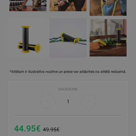
*Attēlam ir ilustratīva nozīme un prece var atšķirties no attēlā redzamā.
DAUDZUMS
44.95€
49.95€