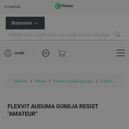
67994044
Biznesam
LV
Ienākt
Sākums
Fitness
Fitnesa un spēka gumijas
FLEXVIT treniņu gumijas
FLEXVIT AUDUMA GUMIJA RESIST
"AMATEUR"