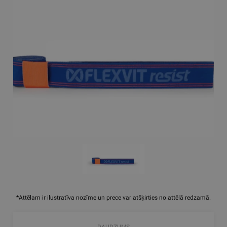
*Attēlam ir ilustratīva nozīme un prece var atšķirties no attēlā redzamā.
DAUDZUMS