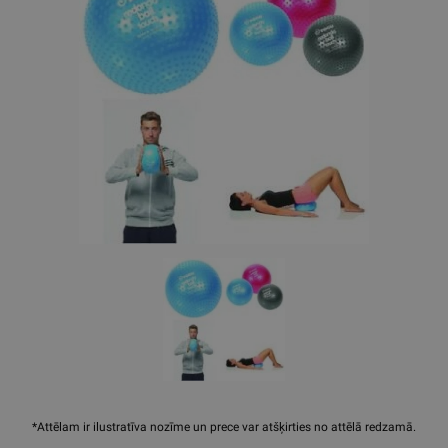
*Attēlam ir ilustratīva nozīme un prece var atšķirties no attēlā redzamā.