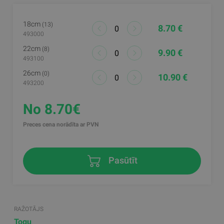
18cm
(13)
8.70 €
493000
22cm
(8)
9.90 €
493100
26cm
(0)
10.90 €
493200
No 8.70€
Preces cena norādīta ar PVN
Pasūtīt
RAŽOTĀJS
Togu