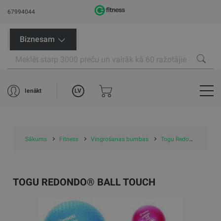
67994044
Biznesam
LV
Ienākt
Sākums
Fitness
Vingrošanas bumbas
Togu Redondo® Ball Touch
TOGU REDONDO® BALL TOUCH