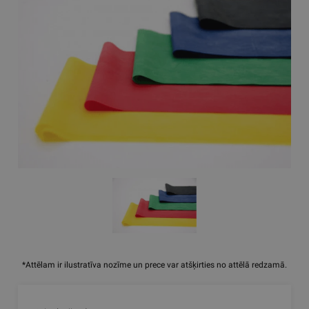
*Attēlam ir ilustratīva nozīme un prece var atšķirties no attēlā redzamā.