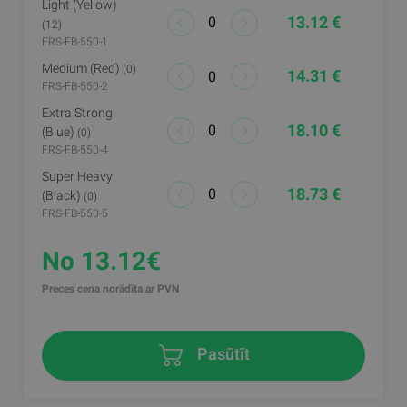
Light (yellow)
13.12 €
(12)
FRS-FB-550-1
Medium (red)
(0)
14.31 €
FRS-FB-550-2
Extra Strong
18.10 €
(blue)
(0)
FRS-FB-550-4
Super Heavy
18.73 €
(black)
(0)
FRS-FB-550-5
No 13.12€
Preces cena norādīta ar PVN
Pasūtīt