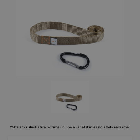
*Attēlam ir ilustratīva nozīme un prece var atšķirties no attēlā redzamā.