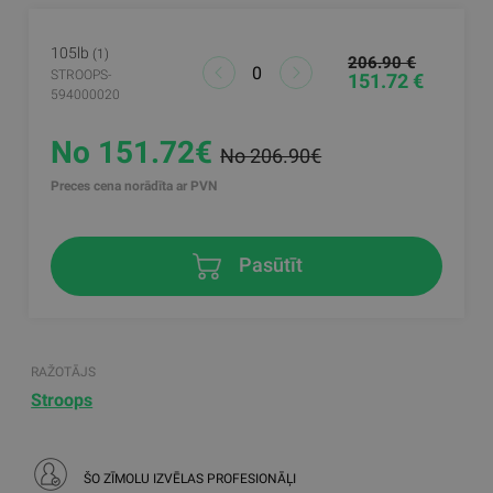
105lb
(1)
206.90 €
STROOPS-
151.72 €
594000020
No 151.72€
No 206.90€
Preces cena norādīta ar PVN
Pasūtīt
RAŽOTĀJS
Stroops
ŠO ZĪMOLU IZVĒLAS PROFESIONĀĻI