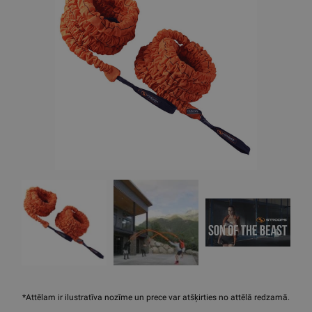
*Attēlam ir ilustratīva nozīme un prece var atšķirties no attēlā redzamā.