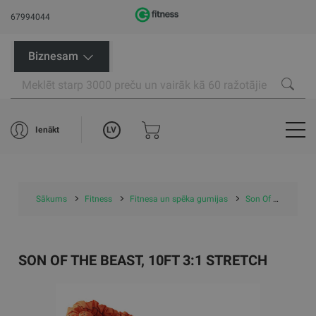
67994044
Biznesam
LV
Ienākt
Sākums
Fitness
Fitnesa un spēka gumijas
Son Of The Beast, 10ft 3:1 Stretch
SON OF THE BEAST, 10FT 3:1 STRETCH