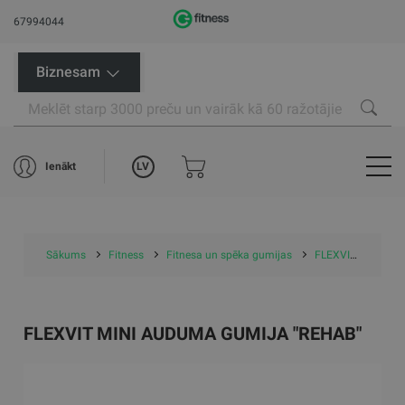
67994044
Biznesam
LV
Ienākt
Sākums
Fitness
Fitnesa un spēka gumijas
FLEXVIT treniņu gumijas
FLEXVIT MINI AUDUMA GUMIJA "REHAB"