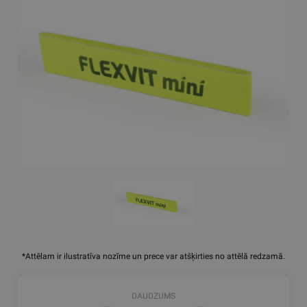
*Attēlam ir ilustratīva nozīme un prece var atšķirties no attēlā redzamā.
DAUDZUMS