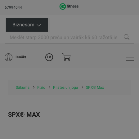
67994044
Biznesam
LV
Ienākt
Sākums
Fizio
Pilates un joga
SPX® Max
SPX® MAX