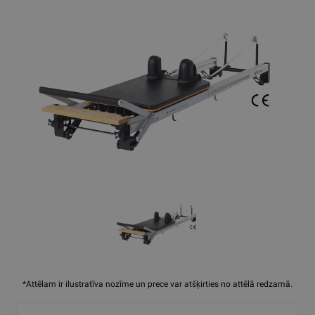
*Attēlam ir ilustratīva nozīme un prece var atšķirties no attēlā redzamā.