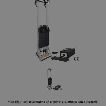
*Attēlam ir ilustratīva nozīme un prece var atšķirties no attēlā redzamā.