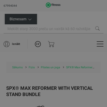
67994044
Biznesam
LV
Ienākt
Sākums
Fizio
Pilates un joga
SPX® Max Reformer with Vertical Stand Bundle
SPX® MAX REFORMER WITH VERTICAL
STAND BUNDLE