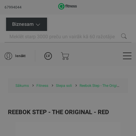
67994044
Biznesam
LV
Ienākt
Sākums
Fitness
Stepa soli
Reebok Step - The Original - Red
REEBOK STEP - THE ORIGINAL - RED