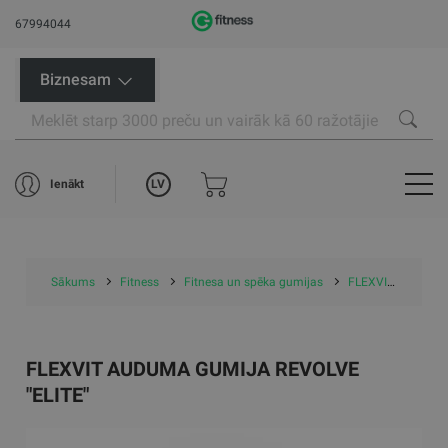
67994044
Biznesam
LV
Ienākt
Sākums
Fitness
Fitnesa un spēka gumijas
FLEXVIT treniņu gumijas
FLEXVIT AUDUMA GUMIJA REVOLVE
"ELITE"