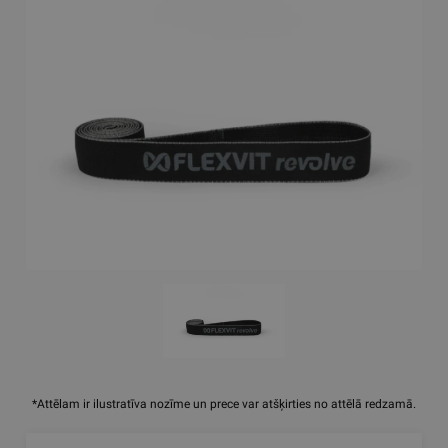
*Attēlam ir ilustratīva nozīme un prece var atšķirties no attēlā redzamā.