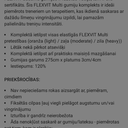
sertifikāts. Šis FLEXVIT Multi gumiju komplekts ir ideāi
piemērots treneriem un terapeitiem, kas ikdienā saskaras ar
dažādu līmeņu vingrinājumu izpildi, lai pamazām
palielinātu treniņu intensitāti.
Komplektā ietilpst visas elastīgās FLEXVIT Multi
pretestības (oranža (light) / zaļa (moderate) / zila (heavy))
Lētāk nekā pērkot atsevišķi
Komplektā ietilpst arī praktisks maisiņš mazgāšanai
Gumijas garums 275cm x platums 3cm/4cm
Iestiepums: 120%
PRIEKŠROCĪBAS:
Nav nepieciešams rokas aizsargāt ar, piemēram,
cimdiem
Fiksētās cilpas ļauj viegli pielāgot augstumu un/vai
vingrinājumu
Izturība ir gandrīz neierobežota
Āda nenokļūst saskarē ar gumiju/lateksu - piemērotas