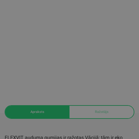
Apraksts
Ražotājs
FLEXVIT auduma gumijas ir ražotas Vācijā; tām ir eko