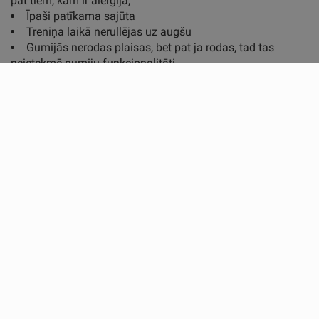
pat tiem, kam ir alerģija;
Īpaši patīkama sajūta
Treniņa laikā nerullējas uz augšu
Gumijās nerodas plaisas, bet pat ja rodas, tad tas
neietekmē gumiju funkcionalitāti
PIELIETOJUMS:
Fizioterapija, rehabilitācija un individuālie treniņi
Treniņi komandās un individuāli
Fitnesa treniņi mājās, ceļā un sporta zālē
TRENIŅU MĒRĶIS:
Visa ķermeņa treniņš
Stabilizācija, aktivizēšana, stiprināšana, stiepšanās,
lokanība
CITI PIELIETOJUMA VEIDI:
Muskuļu garuma treniņi