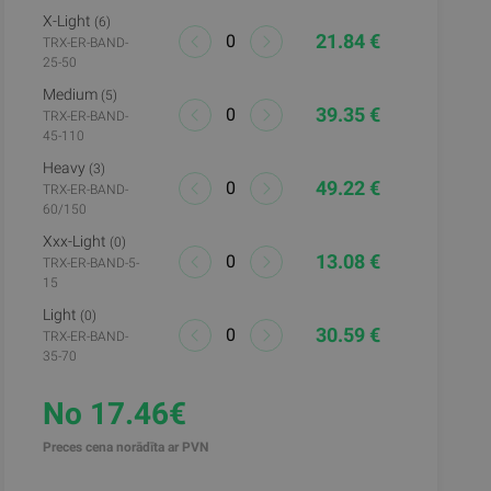
X-Light
(6)
21.84 €
TRX-ER-BAND-
25-50
Medium
(5)
39.35 €
TRX-ER-BAND-
45-110
Heavy
(3)
49.22 €
TRX-ER-BAND-
60/150
Xxx-Light
(0)
13.08 €
TRX-ER-BAND-5-
15
Light
(0)
30.59 €
TRX-ER-BAND-
35-70
No 17.46€
Preces cena norādīta ar PVN