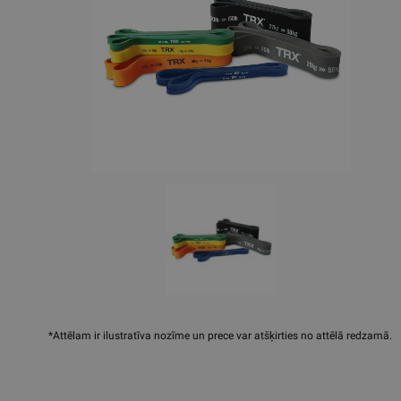
*Attēlam ir ilustratīva nozīme un prece var atšķirties no attēlā redzamā.