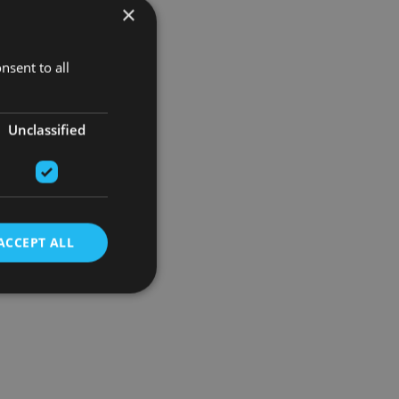
×
nsent to all
Unclassified
ACCEPT ALL