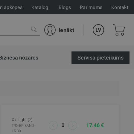
un apkopes
Katalogi
Blogs
Par mums
Kontakti
LV
Ienākt
Biznesa nozares
Servisa pieteikums
Xx-Light
(2)
17.46 €
TRX-ER-BAND-
15-30