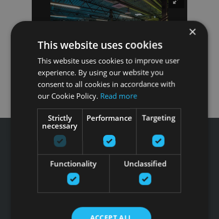
×
This website uses cookies
This website uses cookies to improve user
experience. By using our website you
consent to all cookies in accordance with
our Cookie Policy.
Read more
Strictly
Performance
Targeting
necessary
Functionality
Unclassified
Tālrunis: +371 67 99 40 44
info@gfitness.lv
SIA G Kolizejs
Juridiskā adrese: Ezermalas iela 6 k-3, Rīga, LV-1006
ACCEPT ALL