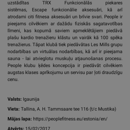
uzstādītas TRX Funkcionālās piekares
sistēmas, Escape funkcionālie aksesuāri, kā arī
atrodami citi fitnesa aksesuāri un brīvie svari. People ir
pieejams cilvēkiem ar dažādu fiziskās sagatavotības
līmeni, kas kopumā saviem apmeklētājiem piedāvā
plašu kardio trenažieru klāstu un vairāk kā 100 spēka
trenažierus. Tāpat klubā tiek piedāvātas Les Mills grupu
nodarbības un virtuālas nodarbības, kā arī ir pieejama
sauna - lai atvieglotu muskuļu atjaunošanas procesu.
People klubu ķēdes koncepcija ir piedāvāt cilvēkiem
augstas klases aprīkojumu un servisu par ļoti draudzīgu
cenu.
Valsts:
Igaunija
Vieta:
Tallina, A. H. Tammsaare tee 116 (t/c Mustika)
Mājas lapa:
https://peoplefitness.eu/estonia/en/
Atvērts:
15/02/2017