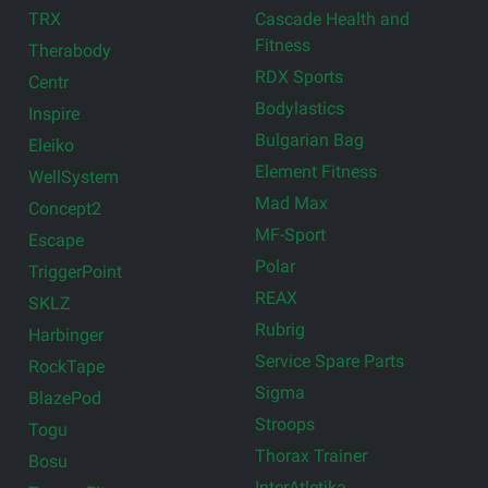
TRX
Cascade Health and
Fitness
Therabody
RDX Sports
Centr
Bodylastics
Inspire
Bulgarian Bag
Eleiko
Element Fitness
WellSystem
Mad Max
Concept2
MF-Sport
Escape
Polar
TriggerPoint
REAX
SKLZ
Rubrig
Harbinger
Service Spare Parts
RockTape
Sigma
BlazePod
Stroops
Togu
Thorax Trainer
Bosu
InterAtletika