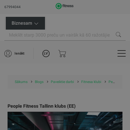
67994044
Biznesam
LV
Ienākt
Sākums
Blogs
Paveiktie darbi
Fitnesa klubi
People Fitness Tallinn klubs (EE)
People Fitness Tallinn klubs (EE)