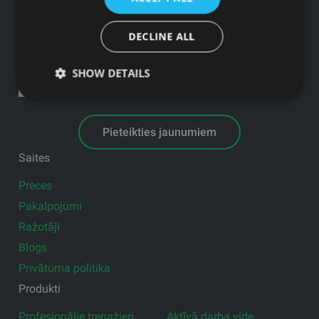
Reģ.Nr. 44103017158 PVN Nr. LV44103017158
A/S SEB Banka LV92UNLA0004007467819 , SWIFT: UNLALV2X
DECLINE ALL
GFITNESS JAUNUMI TAVĀ E-PASTĀ
SHOW DETAILS
Pieteikties jaunumiem
Saites
Preces
Pakalpojumi
Ražotāji
Blogs
Privātuma politika
Produkti
Profesionālie trenažieri
Aktīvā darba vide