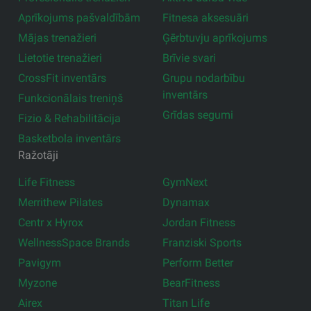
Aprīkojums pašvaldībām
Fitnesa aksesuāri
Mājas trenažieri
Ģērbtuvju aprīkojums
Lietotie trenažieri
Brīvie svari
CrossFit inventārs
Grupu nodarbību
inventārs
Funkcionālais treniņš
Grīdas segumi
Fizio & Rehabilitācija
Basketbola inventārs
Ražotāji
Life Fitness
GymNext
Merrithew Pilates
Dynamax
Centr x Hyrox
Jordan Fitness
WellnessSpace Brands
Franziski Sports
Pavigym
Perform Better
Myzone
BearFitness
Airex
Titan Life