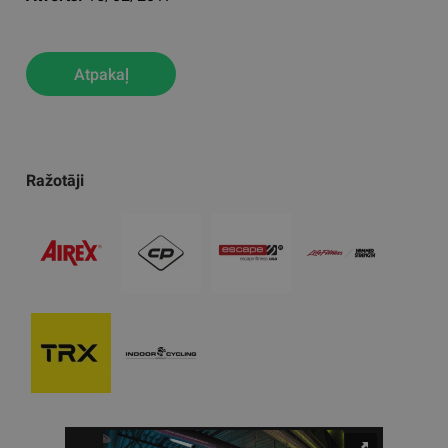
Atpakaļ
Ražotāji