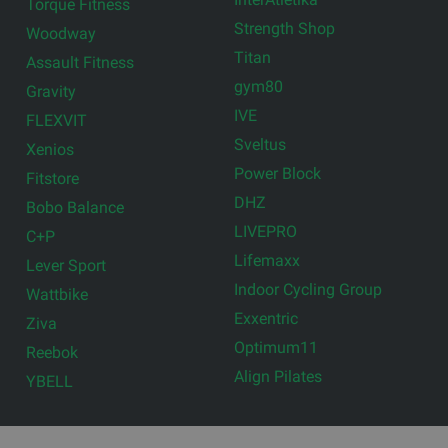
Torque Fitness
Strength Shop
Woodway
Titan
Assault Fitness
gym80
Gravity
IVE
FLEXVIT
Sveltus
Xenios
Power Block
Fitstore
DHZ
Bobo Balance
LIVEPRO
C+P
Lifemaxx
Lever Sport
Indoor Cycling Group
Wattbike
Exxentric
Ziva
Optimum11
Reebok
Align Pilates
YBELL