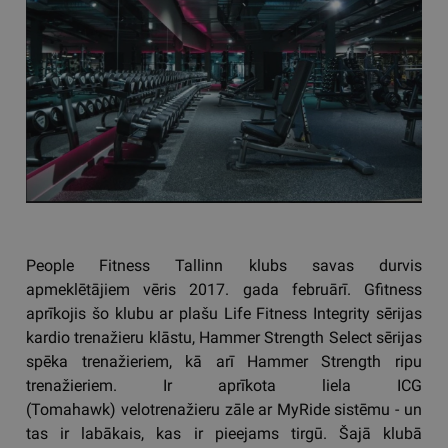
People Fitness Tallinn klubs savas durvis
apmeklētājiem vēris 2017. gada februārī. Gfitness
aprīkojis šo klubu ar plašu Life Fitness Integrity sērijas
kardio trenažieru klāstu, Hammer Strength Select sērijas
spēka trenažieriem, kā arī Hammer Strength ripu
trenažieriem. Ir aprīkota liela ICG
(Tomahawk) velotrenažieru zāle ar MyRide sistēmu - un
tas ir labākais, kas ir pieejams tirgū. Šajā klubā