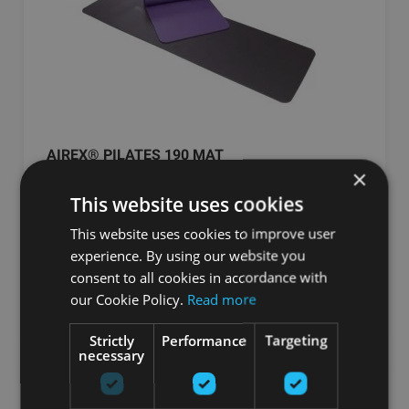
AIREX® PILATES 190 MAT
×
AIREX
This website uses cookies
От 108.84
€
This website uses cookies to improve user
experience. By using our website you
consent to all cookies in accordance with
добавить в корзину
our Cookie Policy.
Read more
Strictly
Performance
Targeting
necessary