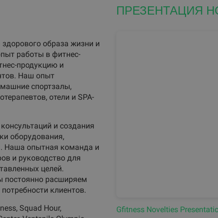
ПРЕЗЕНТАЦИЯ Н
и здорового образа жизни и
опыт работы в фитнес-
тнес-продукцию и
нтов. Наш опыт
омашние спортзалы,
терапевтов, отели и SPA-
 консультаций и создания
ки оборудования,
я. Наша опытная команда и
ов и руководство для
тавленных целей.
мы постоянно расширяем
 потребности клиентов.
ess, Squad Hour,
Gfitness Novelties Presentati