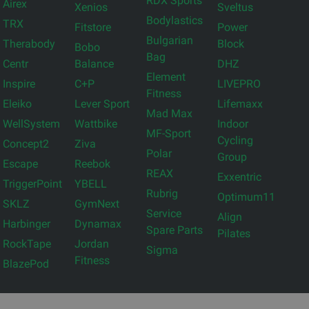
RDX Sports
Airex
Xenios
Sveltus
Bodylastics
TRX
Fitstore
Power
Bulgarian
Therabody
Block
Bobo
Bag
Centr
Balance
DHZ
Element
Inspire
C+P
LIVEPRO
Fitness
Eleiko
Lever Sport
Lifemaxx
Mad Max
WellSystem
Wattbike
Indoor
MF-Sport
Cycling
Concept2
Ziva
Polar
Group
Escape
Reebok
REAX
Exxentric
TriggerPoint
YBELL
Rubrig
Optimum11
SKLZ
GymNext
Service
Align
Harbinger
Dynamax
Spare Parts
Pilates
RockTape
Jordan
Sigma
Fitness
BlazePod