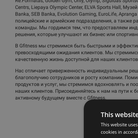
Re.Formatas, Golden Gym, Only, Olymp, Siguldas SportsC
Centrs, Liepaya Olympic Center, ELVA Sports Hall, Муз
Banka, SEB Banka, Evolution Gaming, EuroLife, Apranga 
полицейские и армейские подразделения, а также 
команды. Мы гордимся тем, что предоставляем ин
решения, которые улучшают их бизнес или спортивн
В Gfitness мы стремимся быть быстрыми и эффекти
превосходящими ожидания клиентов. Мы стремимся
качественную жизнь доступной для наших клиентов 
Нас отличает приверженность индивидуальным реш
благополучию сотрудников и росту компании. Поми
продуктов и услуг, мы стремимся вдохновлять и по
наших клиентов. Присоединяйтесь к нам на пути к б
активному будущему вместе с Gfitness.
This websit
This website uses
cookies in accord