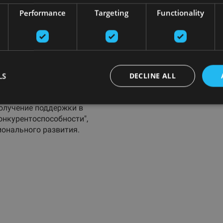
Performance
Targeting
Functionality
LS
DECLINE ALL
 №. SKV-L-2022/29 с
получение поддержки в
нкурентоспособности",
онального развития.