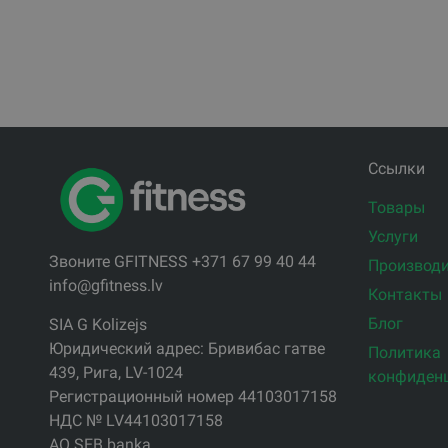
Ссылки
Товары
Услуги
Звоните GFITNESS +371 67 99 40 44
Производи
info@gfitness.lv
Контакты
Блог
SIA G Kolizejs
Юридический адрес: Бривибас гатве
Политика
439, Рига, LV-1024
конфиден
Регистрационный номер 44103017158
НДС № LV44103017158
АО SEB banka