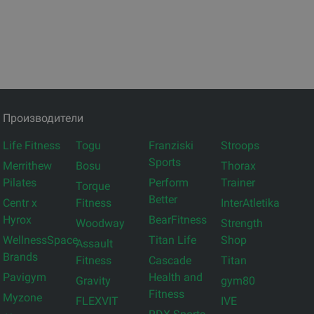
Производители
Life Fitness
Togu
Franziski
Stroops
Sports
Merrithew
Bosu
Thorax
Pilates
Perform
Trainer
Torque
Better
Centr x
Fitness
InterAtletika
Hyrox
BearFitness
Woodway
Strength
WellnessSpace
Titan Life
Shop
Assault
Brands
Fitness
Cascade
Titan
Pavigym
Health and
Gravity
gym80
Fitness
Myzone
FLEXVIT
IVE