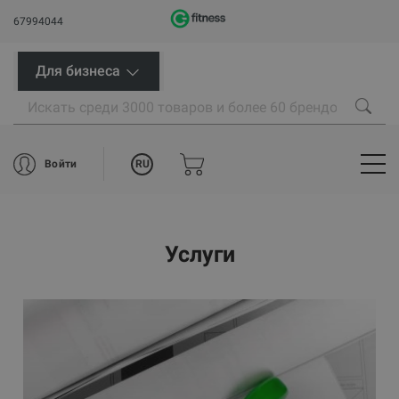
67994044
Для бизнеса
RU
Войти
Услуги