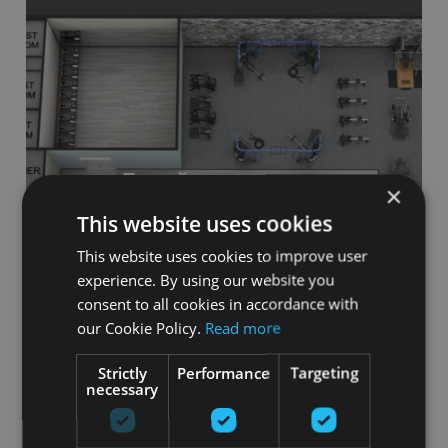
Дизайн интерьера
×
This website uses cookies
Разрабатываем современные и функциональные
проекты интерьера для фитнес клубов, спортзалов,
This website uses cookies to improve user
бассейнов, SPA центров и других обьектов для спорта
experience. By using our website you
и отдыха
consent to all cookies in accordance with
Посмотреть
our Cookie Policy.
Read more
Strictly
Performance
Targeting
necessary