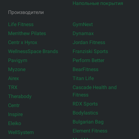
Напольные покрытия
Производители
Life Fitness
GymNext
Merrithew Pilates
Dynamax
Centr x Hyrox
Jordan Fitness
WellnessSpace Brands
Franziski Sports
Pavigym
Perform Better
Myzone
BearFitness
Airex
Titan Life
TRX
Cascade Health and
Fitness
Therabody
RDX Sports
Centr
Bodylastics
Inspire
Bulgarian Bag
Eleiko
Element Fitness
WellSystem