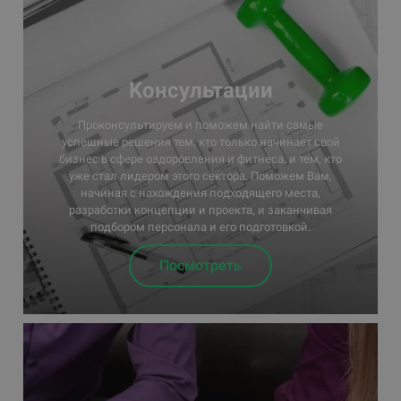
Kонсультации
Проконсультируем и поможем найти самые
успешные решения тем, кто только начинает свой
бизнес в сфере оздоровления и фитнеса, и тем, кто
уже стал лидером этого сектора. Поможем Вам,
начиная с нахождения подходящего места,
разработки концепции и проекта, и заканчивая
подбором персонала и его подготовкой.
Посмотреть