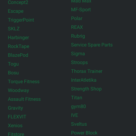
Mad Max
Concept2
MF-Sport
Escape
Polar
TriggerPoint
REAX
SKLZ
Rubrig
Harbinger
Service Spare Parts
RockTape
Sigma
BlazePod
Stroops
Togu
Thorax Trainer
Bosu
InterAtletika
Torque Fitness
Strength Shop
Woodway
Titan
Assault Fitness
gym80
Gravity
IVE
FLEXVIT
Sveltus
Xenios
Power Block
Fitstore