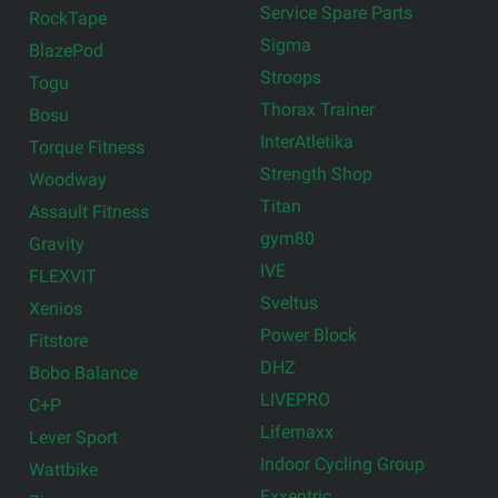
Service Spare Parts
RockTape
Sigma
BlazePod
Stroops
Togu
Thorax Trainer
Bosu
InterAtletika
Torque Fitness
Strength Shop
Woodway
Titan
Assault Fitness
gym80
Gravity
IVE
FLEXVIT
Sveltus
Xenios
Power Block
Fitstore
DHZ
Bobo Balance
LIVEPRO
C+P
Lifemaxx
Lever Sport
Indoor Cycling Group
Wattbike
Exxentric