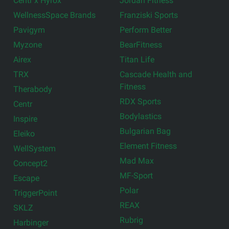
Centr x Hyrox
Jordan Fitness
WellnessSpace Brands
Franziski Sports
Pavigym
Perform Better
Myzone
BearFitness
Airex
Titan Life
TRX
Cascade Health and
Fitness
Therabody
RDX Sports
Centr
Bodylastics
Inspire
Bulgarian Bag
Eleiko
Element Fitness
WellSystem
Mad Max
Concept2
MF-Sport
Escape
Polar
TriggerPoint
REAX
SKLZ
Rubrig
Harbinger