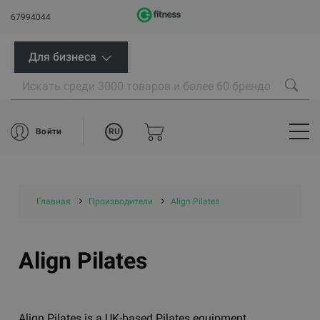
67994044
Для бизнеса
RU
Войти
Главная
Производители
Align Pilates
Align Pilates
Align Pilates is a UK-based Pilates equipment