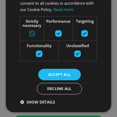
consent to all cookies in accordance with
our Cookie Policy.
Read more
Strictly
Performance
Targeting
necessary
Functionality
Unclassified
ACCEPT ALL
ALIGN PILATES R8-PRO PILATES REFORMER
BLACK
DECLINE ALL
ALIGN PILATES
SHOW DETAILS
2542.96
€