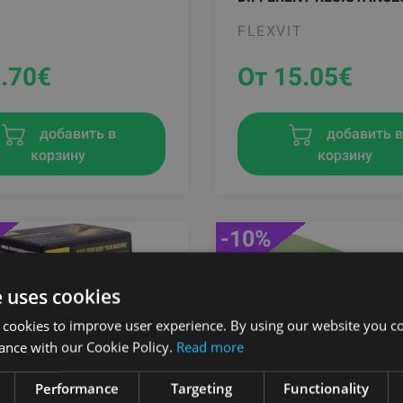
FLEXVIT
.70
€
От 15.05
€
добавить в
добавить 
корзину
корзину
-10%
e uses cookies
 cookies to improve user experience. By using our website you co
ance with our Cookie Policy.
Read more
Performance
Targeting
Functionality