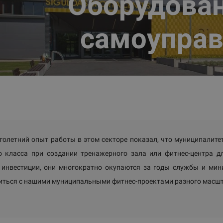
Оборудован
самоуправ
олетний опыт работы в этом секторе показал, что муниципалит
о класса при создании тренажерного зала или фитнес-центра д
 инвестиции, они многократно окупаются за годы службы и ми
иться с нашими муниципальными фитнес-проектами разного масшт