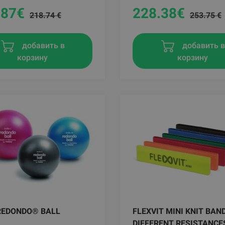
.87
€
228.38
€
218.74 €
253.75 €
добавить в
добавить 
корзину
корзину
REDONDO® BALL
FLEXVIT MINI KNIT BAN
DIFFERENT RESISTANCE