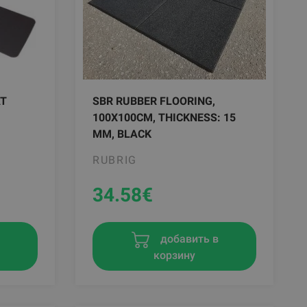
AT
SBR RUBBER FLOORING,
100X100CM, THICKNESS: 15
MM, BLACK
RUBRIG
34.58
€
добавить в
в
корзину