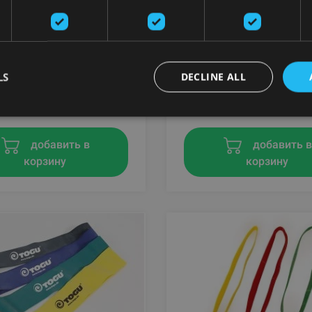
VE - SUSPENSION
AIREX FITLINE 140 MAT
ER
AIREX
LS
DECLINE ALL
.11
€
От 76.18
€
131.24 €
добавить в
добавить 
корзину
корзину