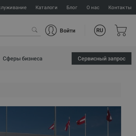
служивание
Каталоги
Блог
О нас
Контакты
RU
Войти
Сферы бизнеса
Cервисный запрос