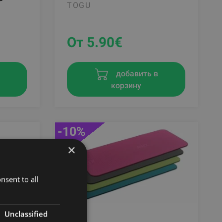
TOGU
От 5.90
€
в
добавить в
корзину
-10%
×
nsent to all
Unclassified