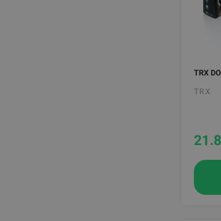
Life Fitness
Lifemaxx
MF-Sport
Pavigym
Perform Better
Reebok
TRX D
Rubrig
SKLZ
TRX
Stroops
Sveltus
TRX
Thorax Trainer
21.
Titan Life
Togu
Wattbike
Xenios
Ziva
gym80