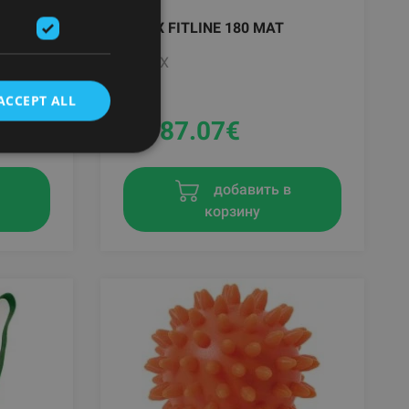
AIREX FITLINE 180 MAT
AIREX
ACCEPT ALL
От 87.07
€
в
добавить в
корзину