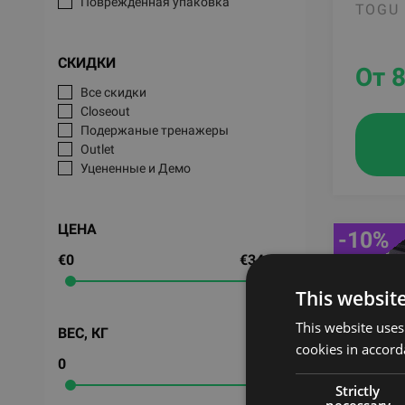
Поврежденная упаковка
TOGU
СКИДКИ
От 8
Все скидки
Closeout
Подержаные тренажеры
Outlet
Уцененные и Демо
ЦЕНА
-10%
€0
€34,375
This websit
This website uses
ВЕС, КГ
cookies in accord
0
3,675
Strictly
necessary