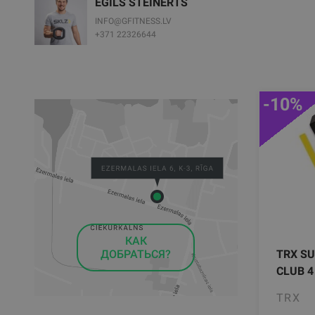
EGILS ŠTEINERTS
INFO@GFITNESS.LV
+371 22326644
-10%
КАК
TRX SU
ДОБРАТЬСЯ?
CLUB 4
TRX