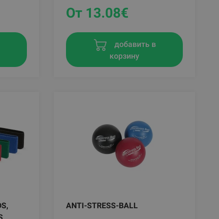
От 13.08
€
в
добавить в
корзину
DS,
ANTI-STRESS-BALL
S