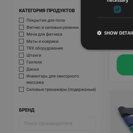
TRX MO
КАТЕГОРИЯ ПРОДУКТОВ
TRAIN
Покрытия для пола
TRX
Фитнес и силовые резинки
SHOW DETAI
Мячи для фитнеса
118
Маты и коврики
TRX оборудование
Штанги
Гантели
Диски
Инвентарь для сенсорного
массажа
Силовые тренажеры (подержаные)
Эллиптеры
Велотренажеры
БРЕНД
Лыжные тренажеры
Тренажеры с противовесами
Нагружаемые дисками тренажеры
Шведские стенки