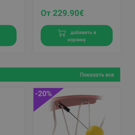
От 229.90
€
в
добавить в
корзину
Показать все
-20%