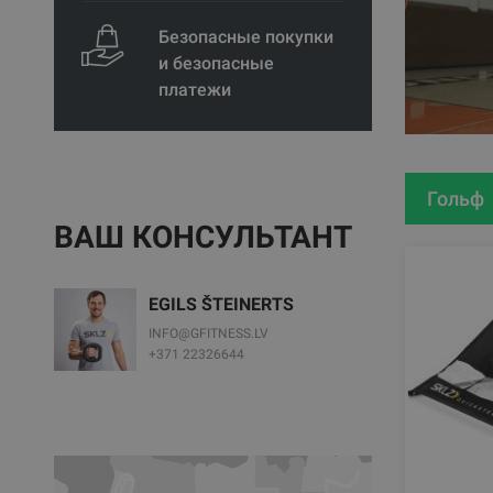
Безопасные покупки
и безопасные
платежи
Гольф
ВАШ КОНСУЛЬТАНТ
EGILS ŠTEINERTS
INFO@GFITNESS.LV
+371 22326644