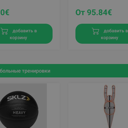
90
€
От 95.84
€
добавить в
добавить 
корзину
корзину
больные тренировки