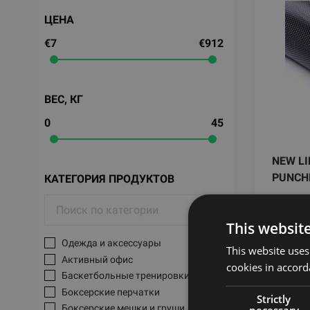
ЦЕНА
€7
€912
ВЕС, КГ
0
45
NEW LI
PUNCH
КАТЕГОРИЯ ПРОДУКТОВ
LIFE 
This websit
912
Одежда и аксессуары
This website uses
Активный офис
cookies in accord
Баскетбольные тренировки
Боксерские перчатки
Strictly
Боксерские мешки и груши
necessary