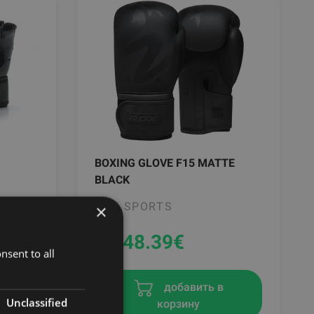
BOXING GLOVE F15 MATTE
BLACK
RDX SPORTS
×
От 48.39
€
nsent to all
в
добавить в
Unclassified
корзину