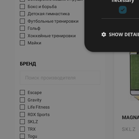
Бокс и борьба
Детская гимнастика
Футбольные тренировки
Гольф
Футбол
SHOW DETAI
Хоккейные тренировки
Майки
БРЕНД
Escape
Gravity
Life Fitness
RDX Sports
MAGNA
SKLZ
SKLZ
TRX
Togu