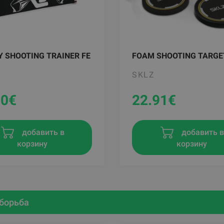
 SHOOTING TRAINER FE
FOAM SHOOTING TARGE
SKLZ
90
€
22.91
€
добавить в
добавить 
корзину
корзину
 борьба