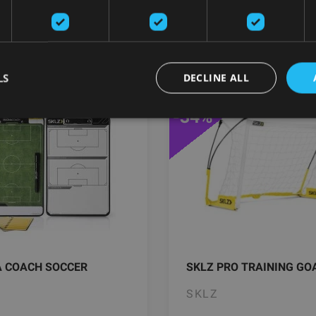
ьные тренировки
LS
DECLINE ALL
-34%
 COACH SOCCER
SKLZ PRO TRAINING GO
SKLZ