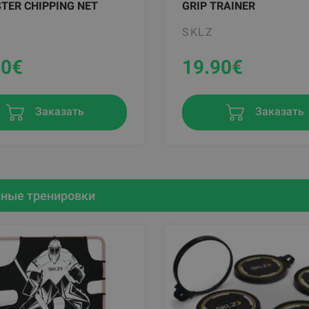
TER CHIPPING NET
GRIP TRAINER
SKLZ
90
€
19.90
€
Заказать
Заказать
ные тренировки