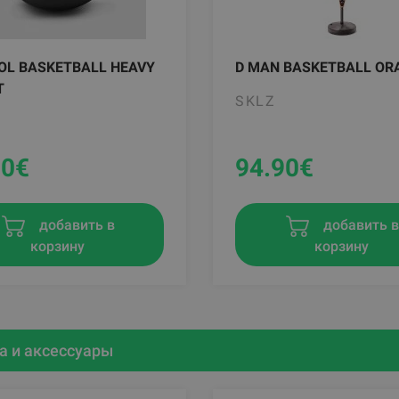
OL BASKETBALL HEAVY
D MAN BASKETBALL OR
T
SKLZ
90
€
94.90
€
добавить в
добавить 
корзину
корзину
 и аксессуары