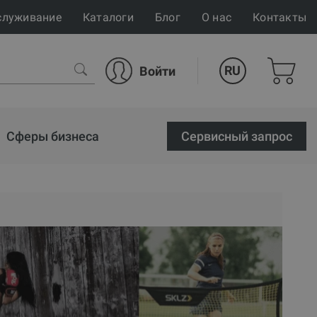
служивание
Каталоги
Блог
О нас
Контакты
RU
Войти
Сферы бизнеса
Cервисный запрос