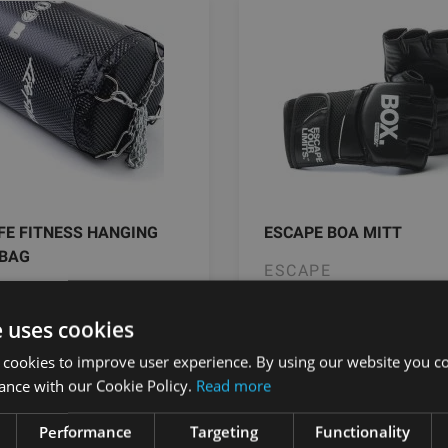
FE FITNESS HANGING
ESCAPE BOA MITT
BAG
ESCAPE
FITNESS
e uses cookies
.23
€
От 39.51
€
 cookies to improve user experience. By using our website you co
ance with our Cookie Policy.
Read more
добавить в
добавить 
Performance
Targeting
Functionality
корзину
корзину