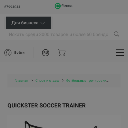
67994044
Для бизнеса
RU
Войти
Главная
Спорт и отдых
Футбольные тренировки
QUICKST
QUICKSTER SOCCER TRAINER