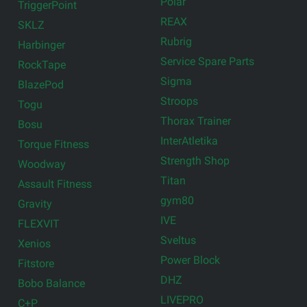
Polar
TriggerPoint
REAX
SKLZ
Rubrig
Harbinger
Service Spare Parts
RockTape
Sigma
BlazePod
Stroops
Togu
Thorax Trainer
Bosu
InterAtletika
Torque Fitness
Strength Shop
Woodway
Titan
Assault Fitness
gym80
Gravity
IVE
FLEXVIT
Sveltus
Xenios
Power Block
Fitstore
DHZ
Bobo Balance
LIVEPRO
C+P