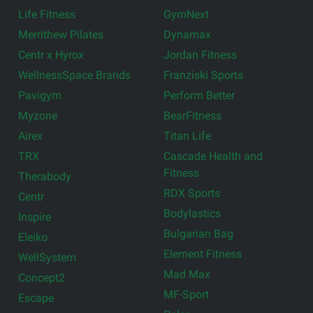
Life Fitness
GymNext
Merrithew Pilates
Dynamax
Centr x Hyrox
Jordan Fitness
WellnessSpace Brands
Franziski Sports
Pavigym
Perform Better
Myzone
BearFitness
Airex
Titan Life
TRX
Cascade Health and
Fitness
Therabody
RDX Sports
Centr
Bodylastics
Inspire
Bulgarian Bag
Eleiko
Element Fitness
WellSystem
Mad Max
Concept2
MF-Sport
Escape