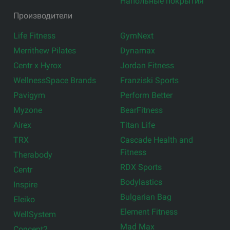
Напольные покрытия
Производители
Life Fitness
GymNext
Merrithew Pilates
Dynamax
Centr x Hyrox
Jordan Fitness
WellnessSpace Brands
Franziski Sports
Pavigym
Perform Better
Myzone
BearFitness
Airex
Titan Life
TRX
Cascade Health and
Fitness
Therabody
RDX Sports
Centr
Bodylastics
Inspire
Bulgarian Bag
Eleiko
Element Fitness
WellSystem
Mad Max
Concept2