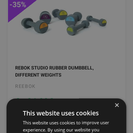
-35%
REBOK STUDIO RUBBER DUMBBELL,
DIFFERENT WEIGHTS
REEBOK
От 24.00
€
×
This website uses cookies
добавить в корзину
This website uses cookies to improve user
experience. By using our website you