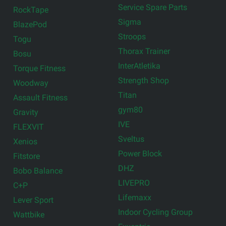
Service Spare Parts
RockTape
Sigma
BlazePod
Stroops
Togu
Thorax Trainer
Bosu
InterAtletika
Torque Fitness
Strength Shop
Woodway
Titan
Assault Fitness
gym80
Gravity
IVE
FLEXVIT
Sveltus
Xenios
Power Block
Fitstore
DHZ
Bobo Balance
LIVEPRO
C+P
Lifemaxx
Lever Sport
Indoor Cycling Group
Wattbike