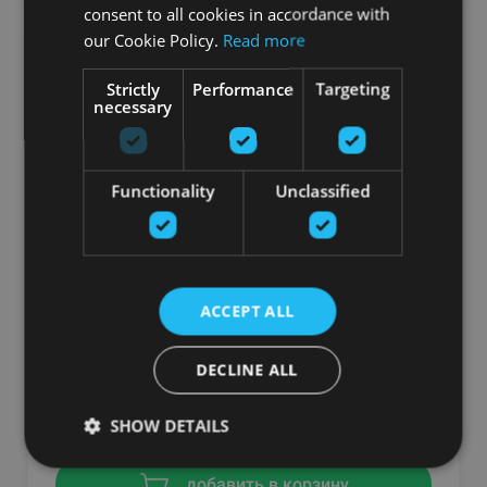
consent to all cookies in accordance with
our Cookie Policy.
Read more
-7%
Strictly
Performance
Targeting
necessary
Functionality
Unclassified
REEBOK STUDIO REP SET PAIRS OF PLATES
ACCEPT ALL
WITH GRIP, DIFFERENT WEIGHTS
REEBOK
DECLINE ALL
От 19.99
€
SHOW DETAILS
добавить в корзину