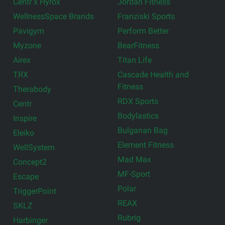
Centr x Hyrox
Jordan Fitness
WellnessSpace Brands
Franziski Sports
Pavigym
Perform Better
Myzone
BearFitness
Airex
Titan Life
TRX
Cascade Health and
Fitness
Therabody
RDX Sports
Centr
Bodylastics
Inspire
Bulgarian Bag
Eleiko
Element Fitness
WellSystem
Mad Max
Concept2
MF-Sport
Escape
Polar
TriggerPoint
REAX
SKLZ
Rubrig
Harbinger