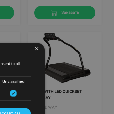
Заказать
×
nsent to all
Unclassified
KSET
PRO WITH LED QUICKSET
DISPLAY
WOODWAY
ACCEPT ALL