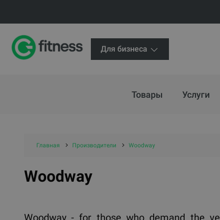
Для бизнеса
Товары
Услуги
Главная
Производители
Woodway
Woodway
Woodway - for those who demand the ver