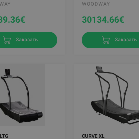
WAY
WOODWAY
39.36
€
30134.66
€
Заказать
Заказать
LTG
CURVE XL