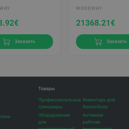
WAY
WOODWAY
3.92
€
21368.21
€
Заказать
Заказать
Товары
Профессиональные
Инвентарь для
тренажеры
баскетбола
Оборудование
Активное
тели
для
рабочее
самоуправлений
пространство