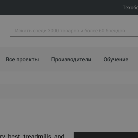
Техоб
Все проекты
Производители
Обучение
y best treadmills and