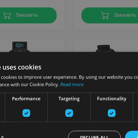
Заказать
Заказать
e uses cookies
 cookies to improve user experience. By using our website you co
ance with our Cookie Policy.
Read more
Performance
Targeting
Functionality
 WITH 21.0” PROSMART
4FRONT WITH LED QUIC
Y
DISPLAY
WAY
WOODWAY
LS
DECLINE ALL