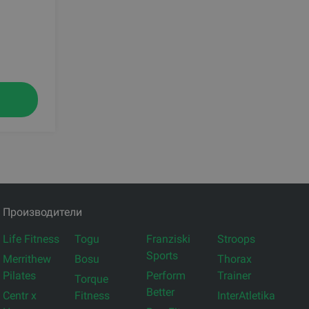
Производители
Life Fitness
Togu
Franziski
Stroops
Sports
Merrithew
Bosu
Thorax
Pilates
Perform
Trainer
Torque
Better
Centr x
Fitness
InterAtletika