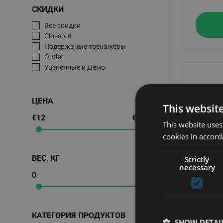
СКИДКИ
Все скидки
Closeout
Подержаные тренажеры
Outlet
Уцененные и Демо
ЦЕНА
This websit
€12
€37,946
This website uses
cookies in accord
ВЕС, КГ
Strictly
necessary
0
235
4FRONT
DISPLA
WOOD
КАТЕГОРИЯ ПРОДУКТОВ
SHOW DETAI