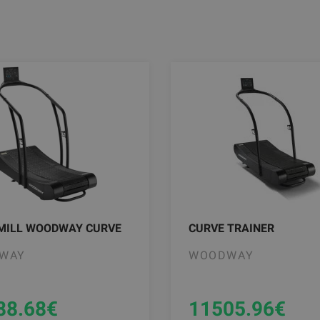
MILL WOODWAY CURVE
CURVE TRAINER
WAY
WOODWAY
88.68
€
11505.96
€