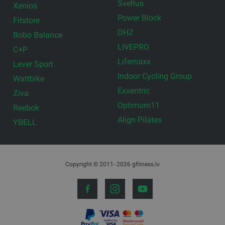
Sveltus
Xenios
Power Block
Fitstore
DHZ
Bobo Balance
LIVEPRO
C+P
Lifemaxx
Lever Sport
Indoor Cycling Group
Wattbike
Exxentric
Ziva
Optimum11
Reebok
Align Pilates
YBELL
Copyright © 2011- 2026 gfitness.lv