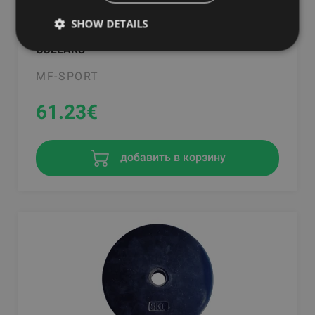
SHOW DETAILS
BAR Ø 30MM, CHROME, 180CM, INCL. STAR
COLLARS
MF-SPORT
61.23
€
добавить в корзину