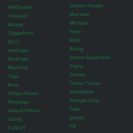
Element Fitness
WellSystem
Mad Max
Concept2
MF-Sport
Escape
Polar
TriggerPoint
REAX
SKLZ
Rubrig
Harbinger
Service Spare Parts
RockTape
Sigma
BlazePod
Stroops
Togu
Thorax Trainer
Bosu
InterAtletika
Torque Fitness
Strength Shop
Woodway
Titan
Assault Fitness
gym80
Gravity
IVE
FLEXVIT