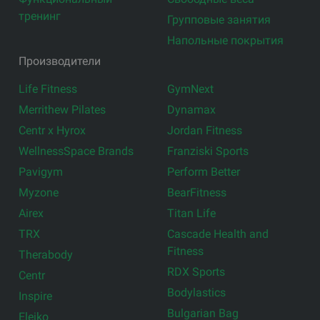
тренинг
Групповые занятия
Напольные покрытия
Производители
Life Fitness
GymNext
Merrithew Pilates
Dynamax
Centr x Hyrox
Jordan Fitness
WellnessSpace Brands
Franziski Sports
Pavigym
Perform Better
Myzone
BearFitness
Airex
Titan Life
TRX
Cascade Health and
Fitness
Therabody
RDX Sports
Centr
Bodylastics
Inspire
Bulgarian Bag
Eleiko