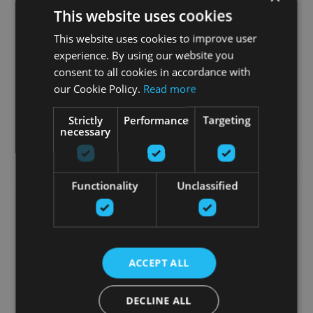
MF-SPORT AEROBIC DUMBBELLS, DIFFERENT
This website uses cookies
WEIGHTS
This website uses cookies to improve user
MF-SPORT
experience. By using our website you
consent to all cookies in accordance with
От 22.46
€
our Cookie Policy.
Read more
Strictly
Performance
Targeting
добавить в корзину
necessary
Functionality
Unclassified
ACCEPT ALL
DECLINE ALL