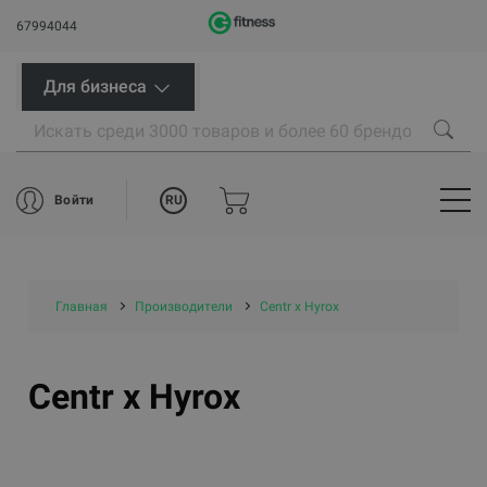
67994044
Для бизнеса
RU
Войти
Главная
Производители
Centr x Hyrox
Centr x Hyrox