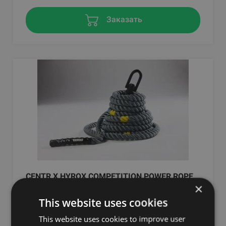
Заказать
CENTR X HYROX COMPETITION POWER ROPE
×
CENTR X HYROX
This website uses cookies
232.07
€
This website uses cookies to improve user