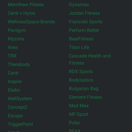
Merrithew Pilates
Dynamax
Centr x Hyrox
Jordan Fitness
WellnessSpace Brands
Franziski Sports
Pavigym
Perform Better
Myzone
BearFitness
Airex
Titan Life
TRX
Cascade Health and
Fitness
Therabody
RDX Sports
Centr
Bodylastics
Inspire
Bulgarian Bag
Eleiko
Element Fitness
WellSystem
Mad Max
Concept2
MF-Sport
Escape
Polar
TriggerPoint
REAX