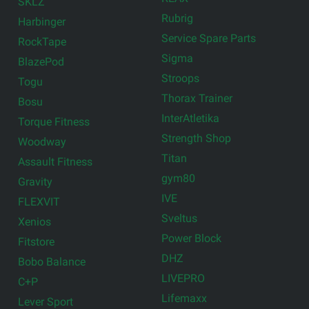
SKLZ
Rubrig
Harbinger
Service Spare Parts
RockTape
Sigma
BlazePod
Stroops
Togu
Thorax Trainer
Bosu
InterAtletika
Torque Fitness
Strength Shop
Woodway
Titan
Assault Fitness
gym80
Gravity
IVE
FLEXVIT
Sveltus
Xenios
Power Block
Fitstore
DHZ
Bobo Balance
LIVEPRO
C+P
Lifemaxx
Lever Sport