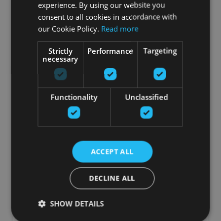
experience. By using our website you
consent to all cookies in accordance with
Заказать
our Cookie Policy.
Read more
Strictly
Performance
Targeting
necessary
Functionality
Unclassified
ACCEPT ALL
DECLINE ALL
CENTR X HYROX INTERLOCKING BUMPER
PLATE
SHOW DETAILS
CENTR X HYROX