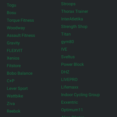
Stroops
Togu
Thorax Trainer
Bosu
InterAtletika
Torque Fitness
Strength Shop
Woodway
Titan
Assault Fitness
gym80
Gravity
IVE
FLEXVIT
Sveltus
Xenios
Power Block
Fitstore
DHZ
Bobo Balance
LIVEPRO
C+P
Lifemaxx
Lever Sport
Indoor Cycling Group
Wattbike
Exxentric
Ziva
Optimum11
Reebok