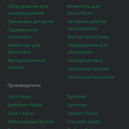
Оборудование для
Инвентарь для
самоуправлений
баскетбола
Тренажеры для дома
Активное рабочее
пространство
Подержанные
тренажеры
Фитнес аксессуары
Инвентарь для
Оборудование для
КроссФита
раздевалок
Функциональный
Свободные веса
тренинг
Групповые занятия
Напольные покрытия
Производители
Life Fitness
GymNext
Merrithew Pilates
Dynamax
Centr x Hyrox
Jordan Fitness
WellnessSpace Brands
Franziski Sports