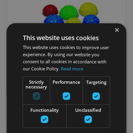
×
This website uses cookies
This website uses cookies to improve user
experience. By using our website you
consent to all cookies in accordance with
SENSO® BALANCE HEDGEHOG GEO SET OF 2
our Cookie Policy.
Read more
TOGU
Strictly
Performance
Targeting
necessary
От 31.90
€
добавить в корзину
Functionality
Unclassified