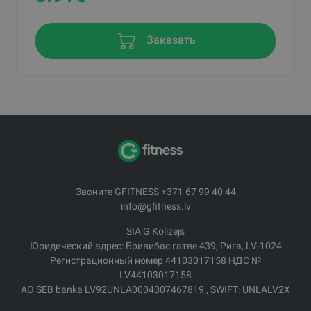
Заказать
Звоните GFITNESS +371 67 99 40 44
info@gfitness.lv
SIA G Kolizejs
Юридический адрес: Бривибас гатве 439, Рига, LV-1024
Регистрационный номер 44103017158 НДС №
LV44103017158
АО SEB banka LV92UNLA0004007467819 , SWIFT: UNLALV2X