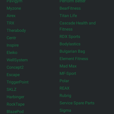
Pavigym
Perform Better
Myzone
BearFitness
Airex
Titan Life
TRX
Cascade Health and
Fitness
Therabody
RDX Sports
Centr
Bodylastics
Inspire
Bulgarian Bag
Eleiko
Element Fitness
WellSystem
Mad Max
Concept2
MF-Sport
Escape
Polar
TriggerPoint
REAX
SKLZ
Rubrig
Harbinger
Service Spare Parts
RockTape
Sigma
BlazePod