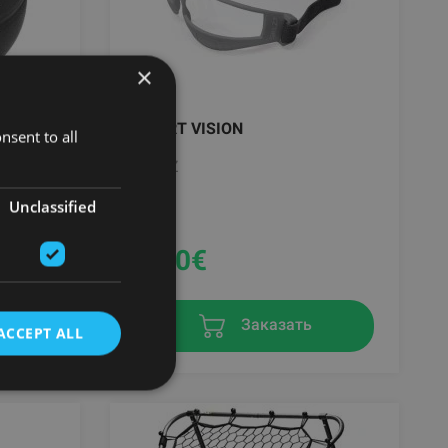
×
COURT VISION
nsent to all
SKLZ
Unclassified
9.90
€
в
Заказать
ACCEPT ALL