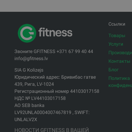
Ссылки
Товары
Услуги
Звоните GFITNESS +371 67 99 40 44
Производи
info@gfitness.lv
Контакты
Блог
SIA G Kolizejs
Юридический адрес: Бривибас гатве
Политика
439, Рига, LV-1024
конфиден
Регистрационный номер 44103017158
НДС № LV44103017158
АО SEB banka
LV92UNLA0004007467819 , SWIFT:
UNLALV2X
НОВОСТИ GFITNESS В ВАШЕЙ