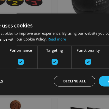
e uses cookies
SPOTZ
LIGHTWEIGHT CONTROL
 cookies to improve user experience. By using our website you co
BASKETBALL
ance with our Cookie Policy.
Read more
SKLZ
Performance
Targeting
Functionality
90
€
39.91
€
добавить в
добавить 
корзину
корзину
LS
DECLINE ALL