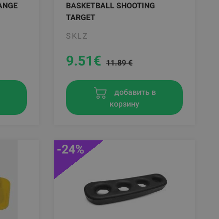
ANGE
BASKETBALL SHOOTING
TARGET
SKLZ
9.51
€
11.89 €
в
добавить в
корзину
-24%