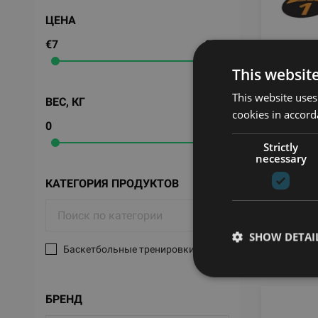
ЦЕНА
€7
€180
This websit
SHOT 
This website uses
ВЕС, КГ
cookies in accord
SKLZ
0
7
Strictly
necessary
31.
КАТЕГОРИЯ ПРОДУКТОВ
SHOW DETAI
Баскетбольные тренировки
БРЕНД