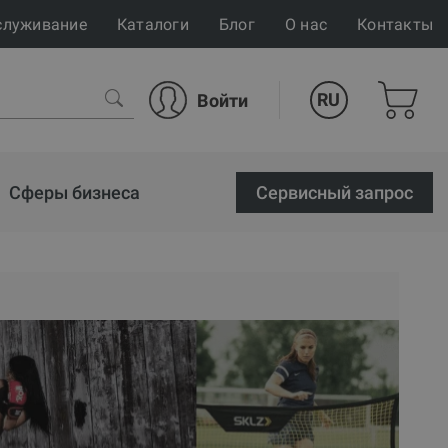
служивание
Каталоги
Блог
О нас
Контакты
RU
Войти
Сферы бизнеса
Cервисный запрос