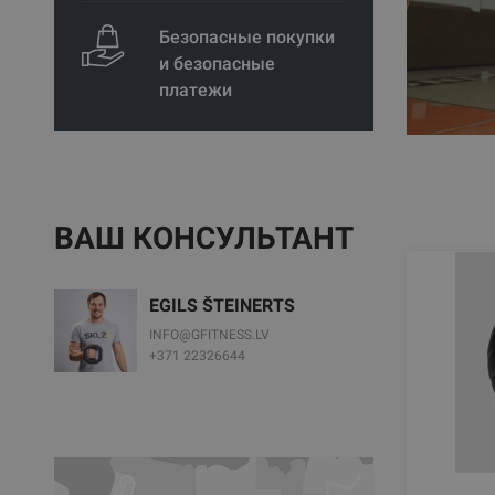
Безопасные покупки
и безопасные
платежи
ВАШ КОНСУЛЬТАНТ
EGILS ŠTEINERTS
INFO@GFITNESS.LV
+371 22326644