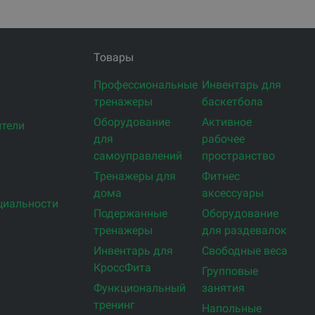
Товары
Профессиональные
Инвентарь для
тренажеры
баскетбола
Оборудование
Активное
тели
для
рабочее
самоуправлений
пространство
Тренажеры для
Фитнес
дома
аксессуары
циальности
Подержанные
Оборудование
тренажеры
для раздевалок
Инвентарь для
Свободные веса
КроссФита
Групповые
Функциональный
занятия
тренинг
Напольные