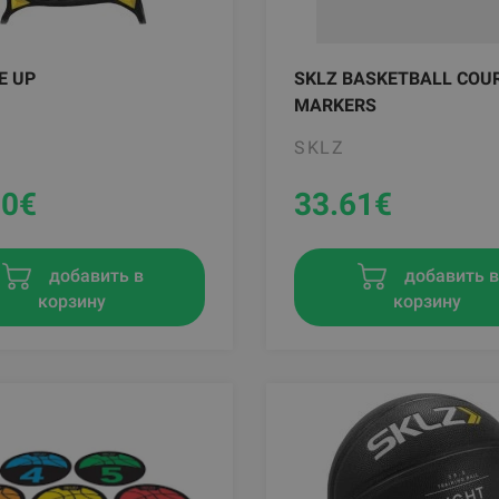
E UP
SKLZ BASKETBALL COU
MARKERS
SKLZ
90
€
33.61
€
добавить в
добавить 
корзину
корзину