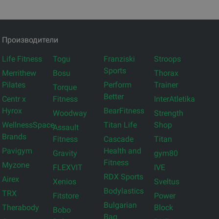
Производители
Life Fitness
Togu
Franziski
Stroops
Sports
Merrithew
Bosu
Thorax
Pilates
Perform
Trainer
Torque
Better
Centr x
Fitness
InterAtletika
Hyrox
BearFitness
Woodway
Strength
WellnessSpace
Titan Life
Shop
Assault
Brands
Fitness
Cascade
Titan
Pavigym
Health and
Gravity
gym80
Fitness
Myzone
FLEXVIT
IVE
RDX Sports
Airex
Xenios
Sveltus
Bodylastics
TRX
Fitstore
Power
Bulgarian
Therabody
Block
Bobo
Bag