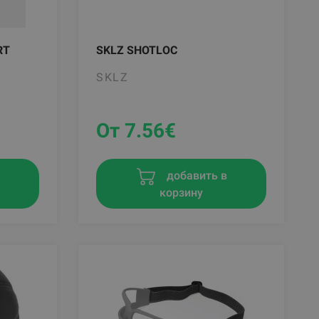
RT
SKLZ SHOTLOC
SKLZ
От 7.56
€
в
добавить в
корзину