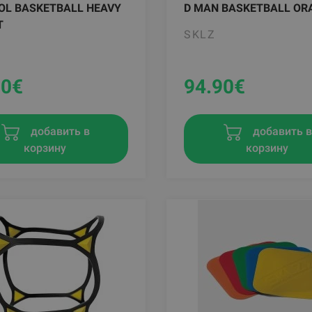
OL BASKETBALL HEAVY
D MAN BASKETBALL OR
T
SKLZ
90
€
94.90
€
добавить в
добавить 
корзину
корзину