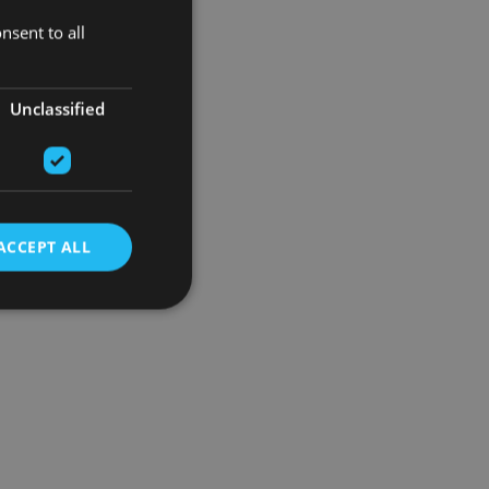
nsent to all
Unclassified
ACCEPT ALL