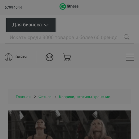
67994044
Для бизнеса
RU
Войти
Главная
Фитнес
Коврики, штативы, хранение
Маты и ков