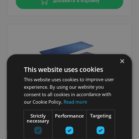
добавить в корзину
×
This website uses cookies
This website uses cookies to improve user
experience. By using our website you
consent to all cookies in accordance with
AIREX® YOGA CALYANA START MAT
our Cookie Policy.
Read more
AIREX
Strictly
Performance
Targeting
necessary
От 97.04
€