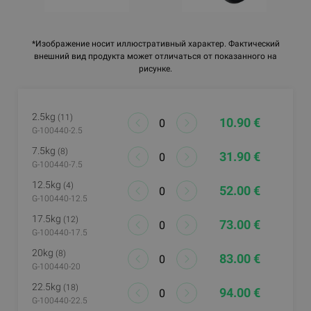
*Изображение носит иллюстративный характер. Фактический
внешний вид продукта может отличаться от показанного на
рисунке.
2.5kg
(11)
10.90 €
G-100440-2.5
7.5kg
(8)
31.90 €
G-100440-7.5
12.5kg
(4)
52.00 €
G-100440-12.5
17.5kg
(12)
73.00 €
G-100440-17.5
20kg
(8)
83.00 €
G-100440-20
22.5kg
(18)
94.00 €
G-100440-22.5