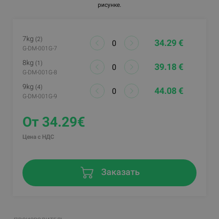
рисунке.
7kg
(2)
34.29 €
G-DM-001G-7
8kg
(1)
39.18 €
G-DM-001G-8
9kg
(4)
44.08 €
G-DM-001G-9
От 34.29€
Цена с НДС
Заказать