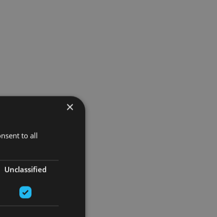
×
nsent to all
Unclassified