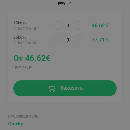
рисунке.
15kg
(20)
46.62 €
G-DM-002A-15
25kg
(6)
77.71 €
G-DM-002A-25
От 46.62€
Цена с НДС
Заказать
ПРОИЗВОДИТЕЛЬ
Gravity