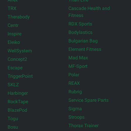
TRX
Cascade Health and
Fitness
Therabody
RDX Sports
Centr
Bodylastics
Inspire
Bulgarian Bag
Eleiko
Element Fitness
WellSystem
Mad Max
Concept2
MF-Sport
Escape
Polar
TriggerPoint
REAX
SKLZ
Rubrig
Harbinger
Service Spare Parts
RockTape
Sigma
BlazePod
Stroops
Togu
Thorax Trainer
Bosu