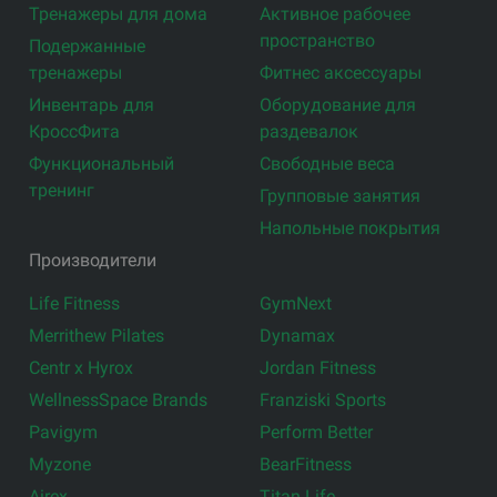
Тренажеры для дома
Активное рабочее
пространство
Подержанные
тренажеры
Фитнес аксессуары
Инвентарь для
Оборудование для
КроссФита
раздевалок
Функциональный
Свободные веса
тренинг
Групповые занятия
Напольные покрытия
Производители
Life Fitness
GymNext
Merrithew Pilates
Dynamax
Centr x Hyrox
Jordan Fitness
WellnessSpace Brands
Franziski Sports
Pavigym
Perform Better
Myzone
BearFitness
Airex
Titan Life