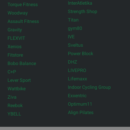
InterAtletika
Torque Fitness
Strength Shop
Woodway
Titan
Assault Fitness
gym80
Gravity
IVE
FLEXVIT
Sveltus
Xenios
Power Block
Fitstore
DHZ
Bobo Balance
LIVEPRO
C+P
Lifemaxx
Lever Sport
Indoor Cycling Group
Wattbike
Exxentric
Ziva
Optimum11
Reebok
Align Pilates
YBELL