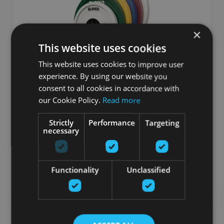
×
This website uses cookies
This website uses cookies to improve user
experience. By using our website you
ELEIKO IWF WEIGHTLIFTING COMP./TRAINING
consent to all cookies in accordance with
DISCS RC
our Cookie Policy.
Read more
ELEIKO
Strictly
Performance
Targeting
necessary
От 19.00
€
добавить в корзину
Functionality
Unclassified